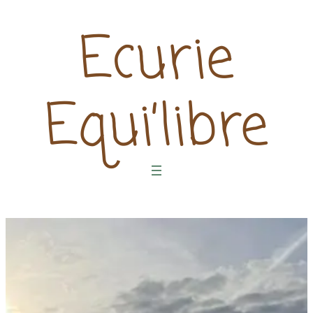
Ecurie
Equi’libre