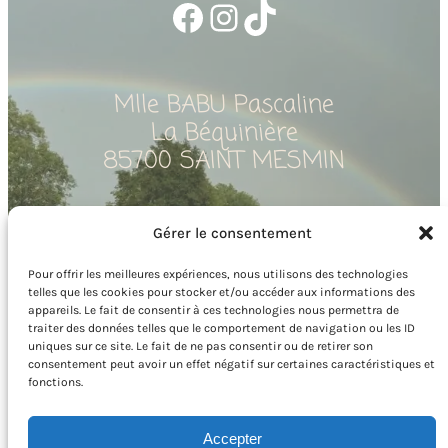
Facebook
Instagram
TikTok
Mlle BABU Pascaline
La Béquinière
85700 SAINT MESMIN
06 50 07 40 63
Gérer le consentement
pascaline.babu@hotmail.fr
Pour offrir les meilleures expériences, nous utilisons des technologies
telles que les cookies pour stocker et/ou accéder aux informations des
appareils. Le fait de consentir à ces technologies nous permettra de
traiter des données telles que le comportement de navigation ou les ID
uniques sur ce site. Le fait de ne pas consentir ou de retirer son
consentement peut avoir un effet négatif sur certaines caractéristiques et
fonctions.
Site crée par @MODEV
Accepter
Espace Administrateur